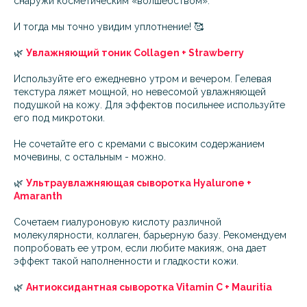
снаружи косметическим «волшебством».
И тогда мы точно увидим уплотнение! 🥰
🌿
Увлажняющий тоник Collagen + Strawberry
Используйте его ежедневно утром и вечером. Гелевая
текстура ляжет мощной, но невесомой увлажняющей
подушкой на кожу. Для эффектов посильнее используйте
его под микротоки.
Не сочетайте его с кремами с высоким содержанием
мочевины, с остальным - можно.
🌿
Ультраувлажняющая сыворотка Hyalurone +
Amaranth
Сочетаем гиалуроновую кислоту различной
молекулярности, коллаген, барьерную базу. Рекомендуем
попробовать ее утром, если любите макияж, она дает
эффект такой наполненности и гладкости кожи.
🌿
Антиоксидантная сыворотка Vitamin C + Mauritia