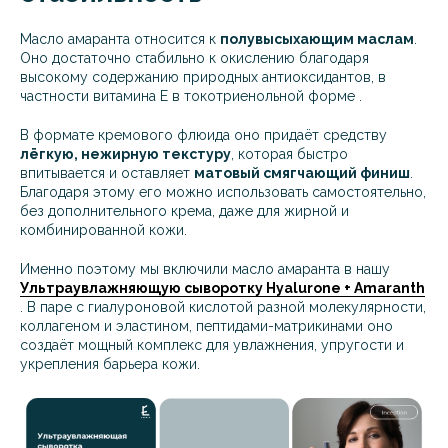
Масло амаранта относится к
полувысыхающим маслам
.
Оно достаточно стабильно к окислению благодаря
высокому содержанию природных антиоксидантов, в
частности витамина Е в токотриенольной форме .
В формате кремового флюида оно придаёт средству
лёгкую, нежирную текстуру
, которая быстро
впитывается и оставляет
матовый смягчающий финиш
.
Благодаря этому его можно использовать самостоятельно,
без дополнительного крема, даже для жирной и
комбинированной кожи.
Именно поэтому мы включили масло амаранта в нашу
Ультраувлажняющую сыворотку Hyalurone + Amaranth
. В паре с гиалуроновой кислотой разной молекулярности,
коллагеном и эластином, пептидами-матрикинами оно
создаёт мощный комплекс для увлажнения, упругости и
укрепления барьера кожи.