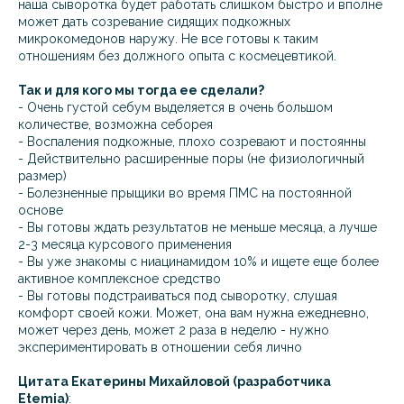
наша сыворотка будет работать слишком быстро и вполне
может дать созревание сидящих подкожных
микрокомедонов наружу. Не все готовы к таким
отношениям без должного опыта с космецевтикой.
Так и для кого мы тогда ее сделали?
- Очень густой себум выделяется в очень большом
количестве, возможна себорея
- Воспаления подкожные, плохо созревают и постоянны
- Действительно расширенные поры (не физиологичный
размер)
- Болезненные прыщики во время ПМС на постоянной
основе
- Вы готовы ждать результатов не меньше месяца, а лучше
2-3 месяца курсового применения
- Вы уже знакомы с ниацинамидом 10% и ищете еще более
активное комплексное средство
- Вы готовы подстраиваться под сыворотку, слушая
комфорт своей кожи. Может, она вам нужна ежедневно,
может через день, может 2 раза в неделю - нужно
экспериментировать в отношении себя лично
Цитата Екатерины Михайловой (разработчика
Etemia)
: