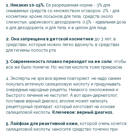
1. Никаких 10-15%.
Ее разрешенная норма - 3% для
смываемых средств со множеством оговорок. 2% - для
косметики, кроме лосьонов для тела, средств около
слизистых, шарикового дезодоранта. 0,5% - идеальная доза
и для дезодоранта, и для тела, и в целом для лица.
2. Она запрещена в детской косметике
до 3 лет; в
средствах, которые можно легко вдохнуть; в средствах
для гигиены полости рта.
3. Современность плавно переходит на ее соли
, чтобы
все же было помягче. Но чистая кислота тоже прекрасна.
4. Эксперты не зря все время повторяют: не надо самим
покупать аптечную салициловую кислоту и придумывать
очередные народные рецепты. Никакого омоложения и
быстрого лечения не наступит. А вот врач-дерматолог,
поставив верный диагноз, вполне может написать
рецептурный препарат, который изготовят на основе
салициловой кислоты.
Ключевое: верный диагноз.
5. Лайфхак для реактивной кожи,
которой очень хочется
салициловой кислоты: наносите средство точечно при