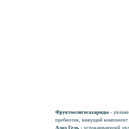
Фруктоолигосахариды
- увлажн
пребиотик, вяжущий компонент
Алоэ Гель
- успокаивающий ув