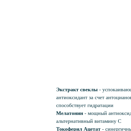
Экстракт свеклы
- успокаива
антиоксидант за счет антоциано
способствует гидратации
Мелатонин
- мощный антиоксид
альтернативный витамину С
Токоферил Ацетат
- синергичн