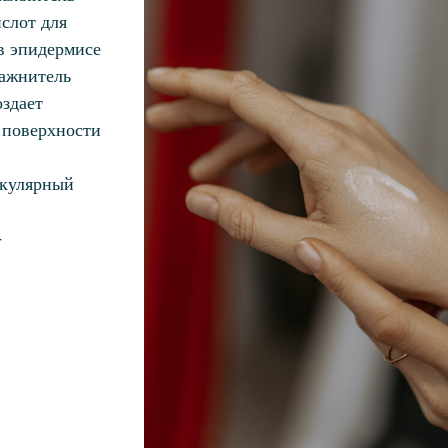
слот для
в эпидермисе
ажнитель
оздает
 поверхности
екулярный
-