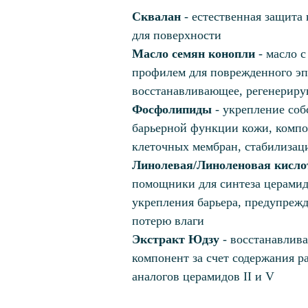
Сквалан
- естественная защита
для поверхности
Масло семян конопли
- масло 
профилем для поврежденного эп
восстанавливающее, регенерир
Фосфолипиды
- укрепление соб
барьерной функции кожи, комп
клеточных мембран, стабилизаци
Линолевая/Линоленовая кисл
помощники для синтеза церамид
укрепления барьера, предупре
потерю влаги
Экстракт Юдзу
- восстанавли
компонент за счет содержания р
аналогов церамидов II и V