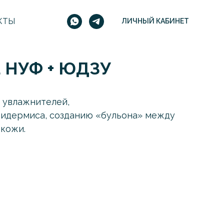
КТЫ
ЛИЧНЫЙ КАБИНЕТ
а НУФ + ЮДЗУ
 увлажнителей,
пидермиса, созданию «бульона» между
 кожи.