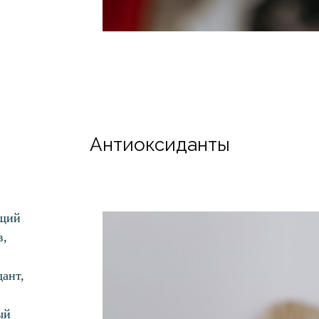
Антиоксиданты
ющий
в,
ант,
ый