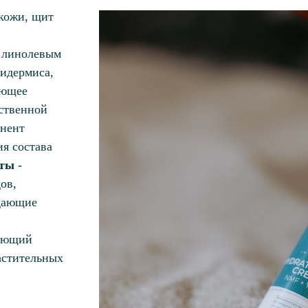
 кожи, щит
с линолевым
идермиса,
ующее
ственной
онент
я состава
оты
-
ов,
ждающие
вающий
астительных