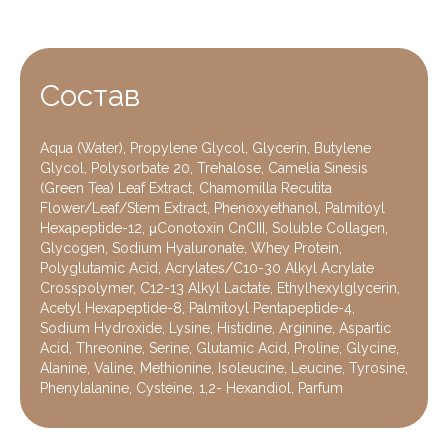
Состав
Aqua (Water), Propylene Glycol, Glycerin, Butylene
Glycol, Polysorbate 20, Trehalose, Camelia Sinesis
(Green Tea) Leaf Extract, Chamomilla Recutita
Flower/Leaf/Stem Extract, Phenoxyethanol, Palmitoyl
Hexapeptide-12, μConotoxin CnCIII, Soluble Collagen,
Glycogen, Sodium Hyaluronate, Whey Protein,
Polyglutamic Acid, Acrylates/C10-30 Alkyl Acrylate
Crosspolymer, C12-13 Alkyl Lactate, Ethylhexylglycerin,
Acetyl Hexapeptide-8, Palmitoyl Pentapeptide-4,
Sodium Hydroxide, Lysine, Histidine, Arginine, Aspartic
Acid, Threonine, Serine, Glutamic Acid, Proline, Glycine,
Alanine, Valine, Methionine, Isoleucine, Leucine, Tyrosine,
Phenylalanine, Cysteine, 1,2- Hexandiol, Parfum