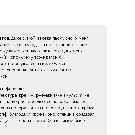
 год, даже зимой и когда пасмурно. У меня
тации, плюс в уходе на постоянной основе
тому качественная защита кожи для меня
ий к спф-крему тоже вагон ))
фортно ощущался на коже (у меня
 распределялся, не скатывался, не
кой.
a в феврале.
екстура: крем жирненький (не эмульсия, не
ень легко распределяется по коже, быстро
осила поверх тоника и своего дневного крема.
спф, благодаря своей консистенции, создавал
защитный слой на коже (у нас зимой было