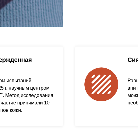
ержденная
Си
ом испытаний
Равн
5 г. научным центром
впи
. Метод исследования
можн
Участие принимали 10
нео
ипов кожи.