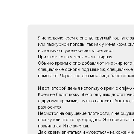
Я использую крем с спф 50 круглый год, вне 
или пасмурной погоды, так как у меня кожа скл
использую в уходе кислоты, ретинол.
При этом кожа у меня очень жирная.
Обычно кремы с спф добавляют мне жирного б
специальные основы под макияж, специальные 
помогают. Через час-два моё лицо блестит как
И вот, второй день я использую крем с спф50 о
Крем не белит кожу. Я его ощущаю достаточн
с другими кремами), нужно наносить быстро, т
разносится.
Несмотря на ощущение плотности, я не ощуща
пленку или что то чужеродное. Это приятная п
правильная. И не жирная.
Даю крему впитаться и «усесться» на коже ми