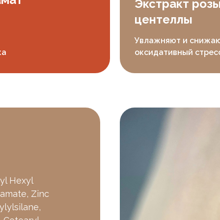
Экстракт розы
центеллы
Увлажняют и снижа
ка
оксидативный стрес
yl Hexyl
amate, Zinc
lylsilane,