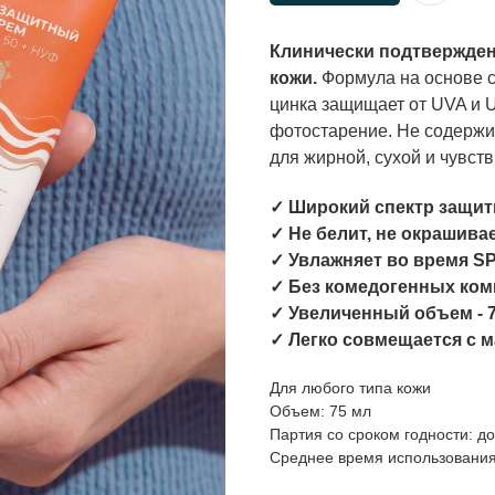
Клинически подтвержден
кожи.
Формула на основе с
цинка защищает от UVA и 
фотостарение. Не содержит
для жирной, сухой и чувст
✓ Широкий спектр защи
✓ Не белит, не окрашива
✓ Увлажняет во время S
✓ Без комедогенных ко
✓ Увеличенный объем - 
✓ Легко совмещается с 
Для любого типа кожи
Объем: 75 мл
Партия со сроком годности: до
Среднее время использования