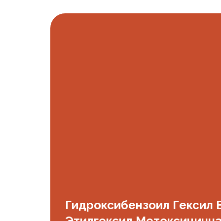
Гидроксибензоил Гексил 
Этилгексил Метоксицинн