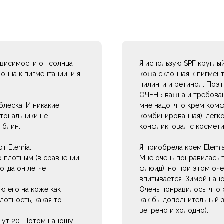
зависимости от солнца
Я использую SPF круглый
онна к пигментации, и я
кожа склонная к пигмен
пилинги и ретинол. Поэ
ОЧЕНЬ важна и требован
леска. И никакие
мне надо, что крем ком
тональники не
комбинированная), легко
 блин.
конфликтовал с космети
т Etemia.
Я приобрела крем Etemi
о плотным (в сравнении
Мне очень понравилась т
огда он легче
флюид), но при этом оч
впитывается. Зимой нан
ю его на коже как
Очень понравилось, что 
лотность, какая то
как бы дополнительный 
ветрено и холодно).
нут 20. Потом наношу