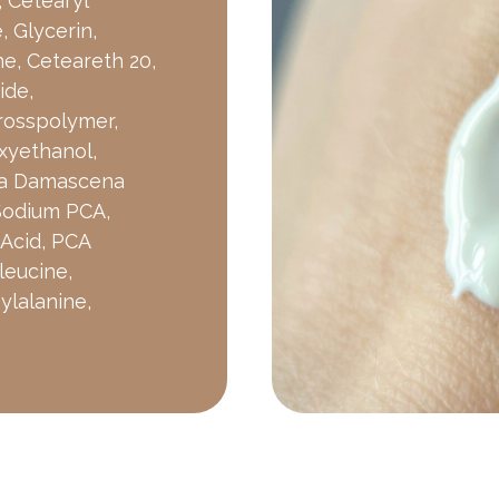
, Cetearyl
, Glycerin,
ne, Ceteareth 20,
ide,
rosspolymer,
xyethanol,
osa Damascena
 Sodium PCA,
 Acid, PCA
oleucine,
ylalanine,