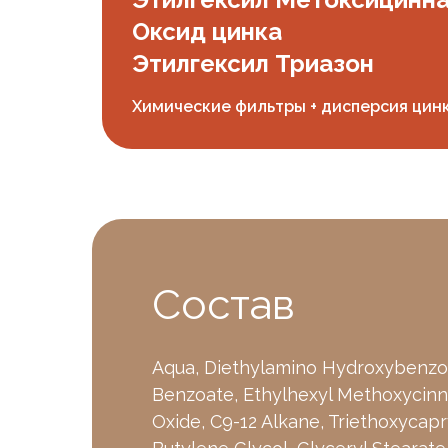
Оксид цинка
Этилгексил Триазон
Химические фильтры + дисперсия цин
Состав
Aqua, Diethylamino Hydroxybenzo
Benzoate, Ethylhexyl Methoxycinn
Oxide, C9-12 Alkane, Triethoxycapry