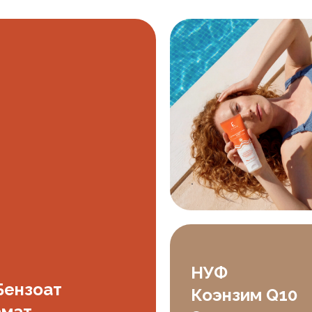
.
НУФ
Бензоат
Коэнзим Q10
амат