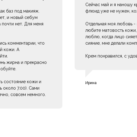
Сейчас май и я наношу 
ак баз под макияж.
флюид уже не нужен, ко
ет, и новый себум
 почти нет. Для меня
Отдельная моя любовь - 
любите матовость кожи, 
люблю, когда лицо сияет
лись комментарии, что
сияние, мне делали ком
й кожи. А
йти.
Крем понравился, с удо
ень жирна и прекрасно
робуйте.
ть состояние кожи и
Ирина
 около 7.00). Сами
ично, совсем немного.