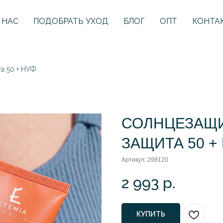
 НАС
ПОДОБРАТЬ УХОД
БЛОГ
ОПТ
КОНТА
а 50 + НУФ
СОЛНЦЕЗАЩ
ЗАЩИТА 50 +
Артикул:
298120
2 993
р.
КУПИТЬ