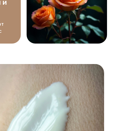
 и
ют
с
.